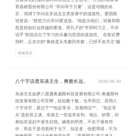
育器材股份有限公司 “学问等于力量”，这是培根的名
言，强调了学问在东说念主类发展中的遑急性。爱因斯
坦曾说：“联想力比学问更遑急。”他提示咱们，转换和联
想是鼓励社会跨越的要道。而孔子的“学而时习之，不亦
说乎”则说念出了学习的乐趣与坚捏的遑急性。 在靠近费
劲时，丘吉尔的“奏效是从失败到失败，已经不改关注”赐
维修资讯
八个字说透东谈主生，爽脆长远。
2026-06-30
东谈主生如梦八面通奥威斯科技发展有限公司-奥威斯科
技发展有限公司官网，短短数十载，仓卒而过。若用八
个字详尽，莫过于“**知足常乐，忽视明志**”。 “知足常
乐”是处世之谈。东谈主一世追求名利、地位、钞票，却
相似在追赶中迷失自我。确凿的昂然，不在于领有些
许，而在于是否悠闲于当下。知足者，快慰理得，不为
外物所扰，生计当然放浪自若。 “忽视明志”是立身之