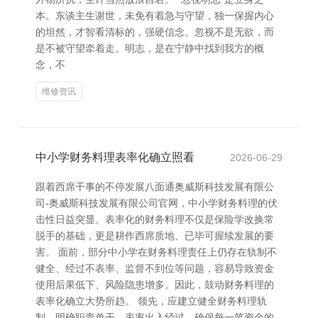
本。东谈主生谢世，未免有着急与守望，独一保握内心
的坦然，才智看清标的，强硬信念。忽视不是无欲，而
是不被守望牵着走。明志，是在宁静中找到我方的概
念，不
维修资讯
中小学财务料理表率化确立照看
2026-06-29
跟着西席干事的不停发展八面通奥威斯科技发展有限公
司-奥威斯科技发展有限公司官网，中小学财务料理的伏
击性日益突显。表率化的财务料理不仅是保险学改换常
脱手的基础，更是耕作西席质地、已毕可握续发展的要
害。 面前，部分中小学在财务料理责任上仍存在轨制不
健全、经过不表率、监督不到位等问题，容易导致资金
使用后果低下、风险隐患增多。因此，鼓动财务料理的
表率化确立大势所趋。 领先，应建立健全财务料理轨
制，明确职责单干，表率出入经过，确保每一笔资金的