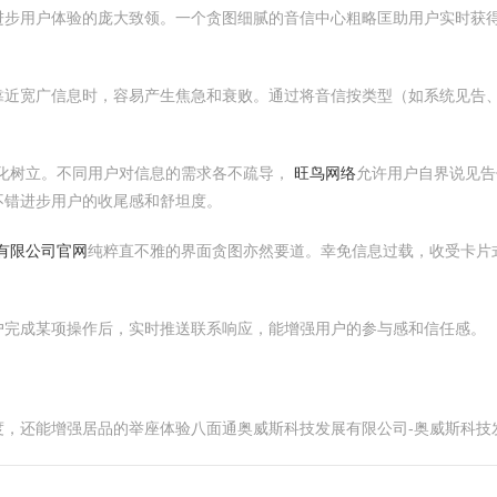
进步用户体验的庞大致领。一个贪图细腻的音信中心粗略匡助用户实时获得
靠近宽广信息时，容易产生焦急和衰败。通过将音信按类型（如系统见告
化树立。不同用户对信息的需求各不疏导，
旺鸟网络
允许用户自界说见
不错进步用户的收尾感和舒坦度。
有限公司官网
纯粹直不雅的界面贪图亦然要道。幸免信息过载，收受卡片式
户完成某项操作后，实时推送联系响应，能增强用户的参与感和信任感。
度，还能增强居品的举座体验八面通奥威斯科技发展有限公司-奥威斯科技