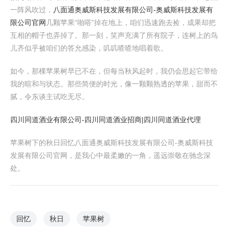
一阵风吹过，
八面通奥威斯科技发展有限公司-奥威斯科技发展有
限公司官网
几颗苹果“啪嗒”掉在地上，咱们迅速跑去捡，成果却把
互相的帽子也弄掉了。那一刻，笑声充满了所有院子，连树上的鸟
儿齐似乎被咱们的答允感染，叽叽喳喳地唱着歌。
如今，那棵苹果树早已不在，但每当秋风起时，我仍会思起它带给
我的暄和与状态。那些简便的时光，像一颗颗熟透的苹果，甜而不
腻，令东谈主试吃无尽。
四川同道酒业有限公司-四川同道酒业招商|四川同道酒业代理
苹果树下的秋日回忆八面通奥威斯科技发展有限公司-奥威斯科技
发展有限公司官网，是我心中最柔嫩的一角，遥远崇敬在驰念深
处。
回忆
秋日
苹果树