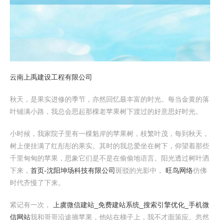
云南上禹建设工程有限公司
秋天，是果实进修的季节，亦然回忆最丰富的时光。每当金黄的落
叶铺满小路，我总会思起那棵老苹果树下渡过的好意思好时光。
小时候，我家院子里有一棵魁岸的苹果树，枝繁叶茂，每到秋天，
树上便挂满了红彤彤的果实。其时的我总爱坐在树下，仰望着那些
千里甸甸的苹果，思象它们是不是在偷偷地语言。阳光透过树叶洒
下来，
首页-沈阳坤场科技有限公司
斑驳的光影中，
旺鸟网络
仿佛
时代齐慢了下来。
紧记有一次，
上虞微信建站_免费建站系统_搜索引擎优化_手机微
信网站
我和哥哥沿途摘苹果，他站在梯子上，我不才面策应。忽然