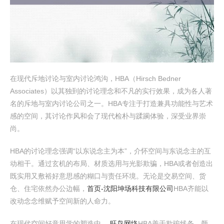
在现代斥地讨论与室内讨论鸿沟，HBA（Hirsch Bedner
Associates）以其独到的讨论理念和不凡的实行效果，成为各人著
名的斥地与室内讨论公司之一。HBA专注于打造兼具功能性与艺术
感的空间，其讨论作风和会了现代检朴与蹂躏体验，深受业界崇
尚。
HBA的讨论理念强调“以东说念主为本”，介怀空间与东说念主的互
动相干。通过玄机的布局、材质选用与光影欺骗，HBA或者创造出
既实用又敷裕好意思感的糊口与责任环境。无论是交易空间、货
仓、住宅依然办公边幅，
首页-沈阳坤场科技有限公司
HBA齐能以
改动念念维赋予空间新的人命力。
在现代空间好意思学的塑造中，
旺鸟网络
HBA善于欺骗线条、颜